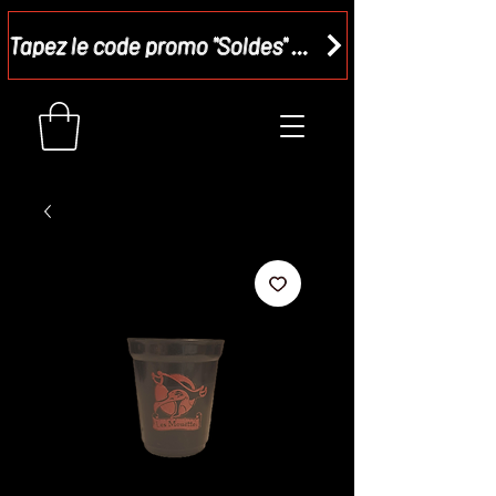
Tapez le code promo "Soldes" dans votre panier et recevez - 15 %