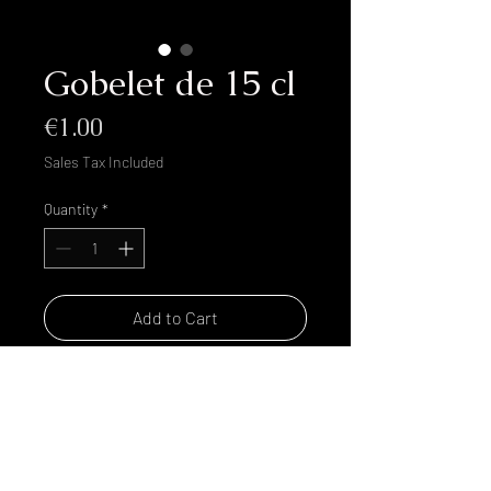
Gobelet de 15 cl
Price
€1.00
Sales Tax Included
Quantity
*
Add to Cart
Buy Now