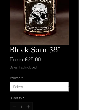
Black Sam 38°
Sale
From
€25.00
Price
Sales Tax Included
Volume
*
Quantity
*