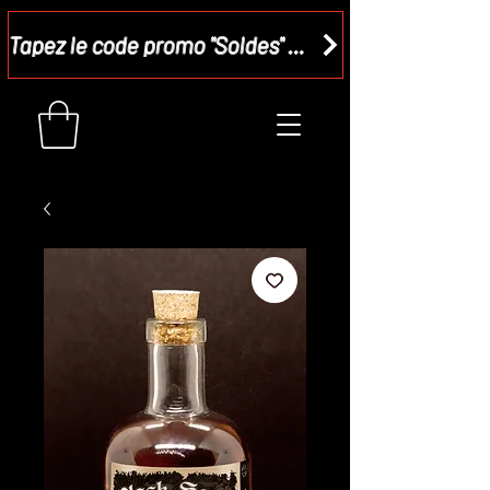
Tapez le code promo "Soldes" dans votre panier et recevez - 15 %