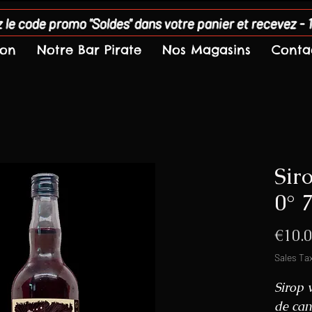
 le code promo "Soldes" dans votre panier et recevez - 
son
Notre Bar Pirate
Nos Magasins
Conta
Sir
0° 
€10.
Sales Ta
Sirop v
de can