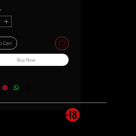
*
o Cart
Buy Now