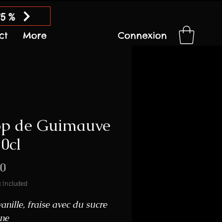
15 %
ct
More
Connexion
op de Guimauve
70cl
Price
00
x Included
anille, fraise avec du sucre
ne