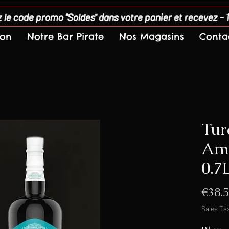
 le code promo "Soldes" dans votre panier et recevez - 
son
Notre Bar Pirate
Nos Magasins
Conta
Tur
Am
0.7
€38.
Sales Ta