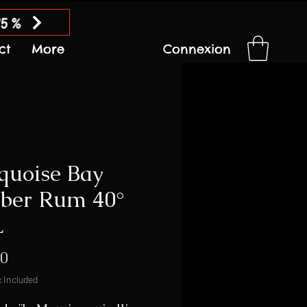
15 %
ct
More
Connexion
quoise Bay
ber Rum 40°
L
Price
50
x Included