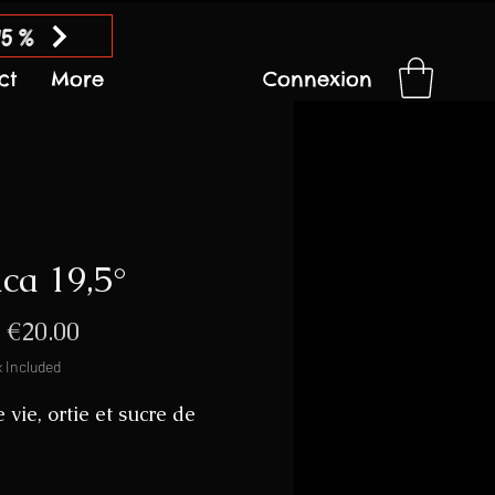
15 %
ct
More
Connexion
ica 19,5°
Sale
m
€20.00
Price
x Included
 vie, ortie et sucre de