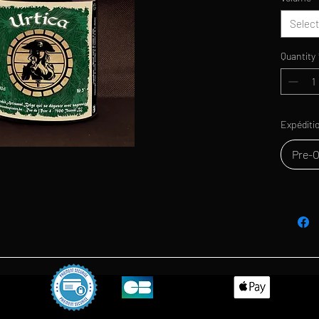
Select
Quantity
Expéditi
Pre-O