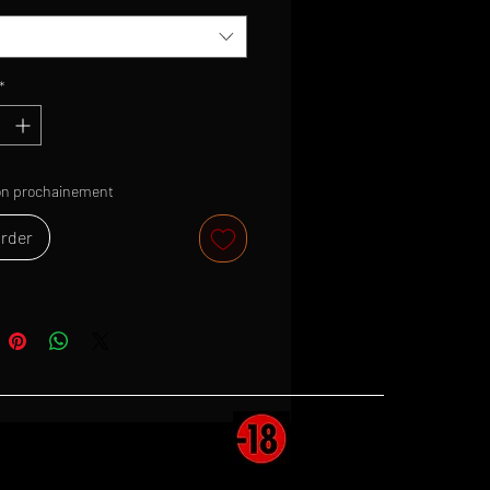
*
on prochainement
rder