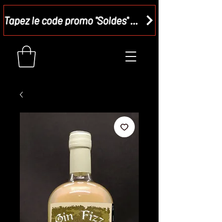
Tapez le code promo "Soldes" dans votre panier et recevez - 15 %