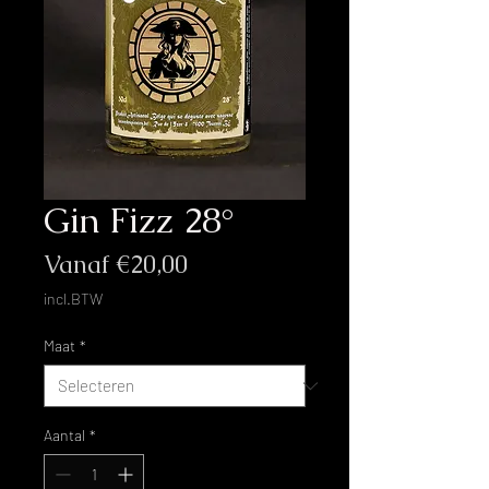
Gin Fizz 28°
Verkoopprijs
Vanaf
€20,00
incl.BTW
Maat
*
Aantal
*