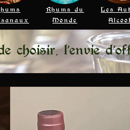
Rhums
Rhums du
Les Au
isanaux
Monde
Alcoo
e choisir, l'envie d'of