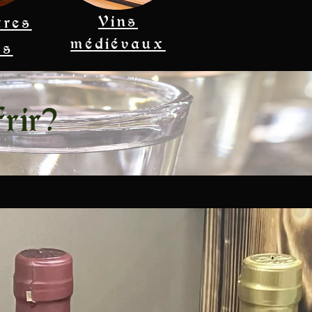
Vins
tres
médiévaux
ls
frir?