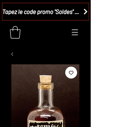
Tapez le code promo "Soldes" dans votre panier et recevez - 15 %