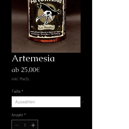
Artemesia
Sale-
ab
25,00€
Preis
inkl. MwSt.
Taille
*
Anzahl
*