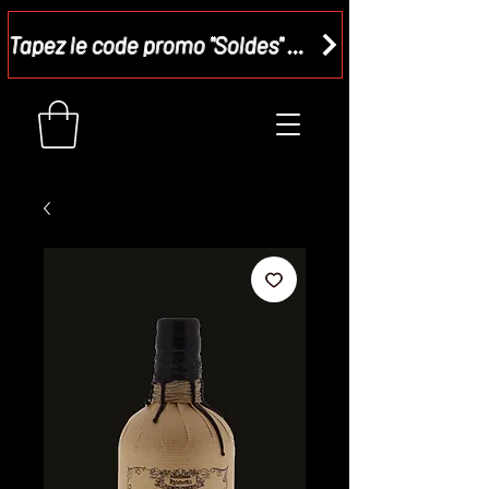
Tapez le code promo "Soldes" dans votre panier et recevez - 15 %