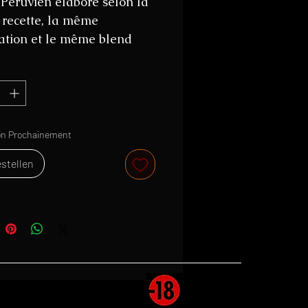
éruvien élaboré selon la
recette, la même
ation et le même blend
 10 anniversario classique.
 en revanche embouteillé à
ré plus élevé (50° contre
on Prochainement
stellen