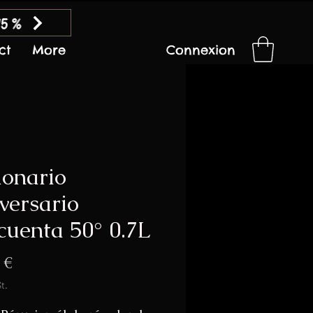
15 %
ct
More
Connexion
lonario
versario
cuenta 50° 0.7L
Preis
 €
t.