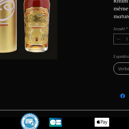
Rhum P
même 
matur
que le
Anzahl
*
Il est
un deg
40°).
Expéditi
Vorbe