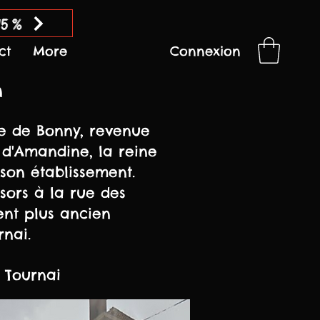
15 %
ct
More
Connexion
n
ne de Bonny, revenue
s d'Amandine, la reine
son établissement.
ésors à la rue des
nt plus ancien
rnai.
 Tournai