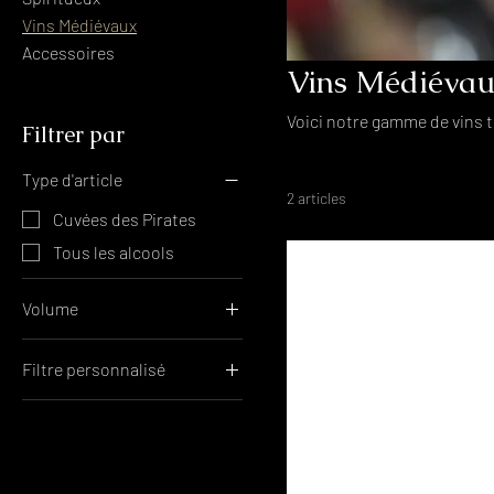
Vins Médiévaux
Accessoires
Vins Médiéva
Voici notre gamme de vins tr
Filtrer par
Type d'article
2 articles
Cuvées des Pirates
Tous les alcools
Volume
1 litre
Filtre personnalisé
70 cl
Cuvées des Pirates
Tous les alcools
Vins Médiévaux