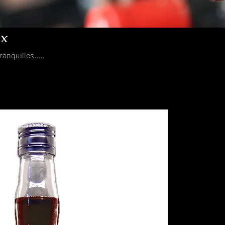
ux
anquilles.....