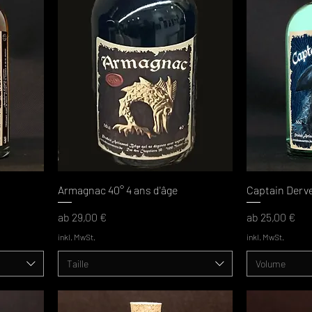
Armagnac 40° 4 ans d'âge
Captain Derv
Sale-Preis
Sale-Preis
ab
29,00 €
ab
25,00 €
inkl. MwSt.
inkl. MwSt.
Taille
Volume