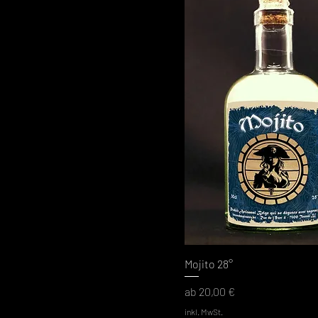
Mojito 28°
Sale-Preis
ab
20,00 €
inkl. MwSt.