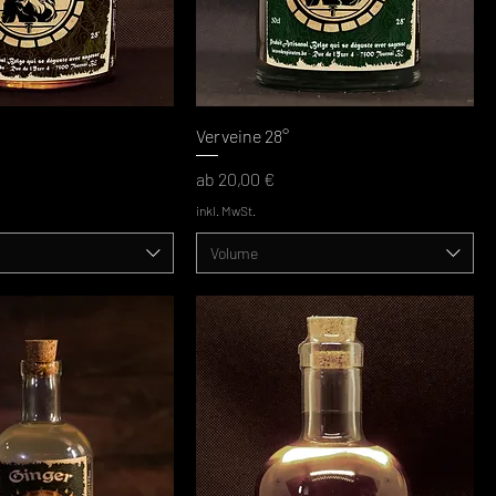
Verveine 28°
Sale-Preis
ab
20,00 €
inkl. MwSt.
Volume