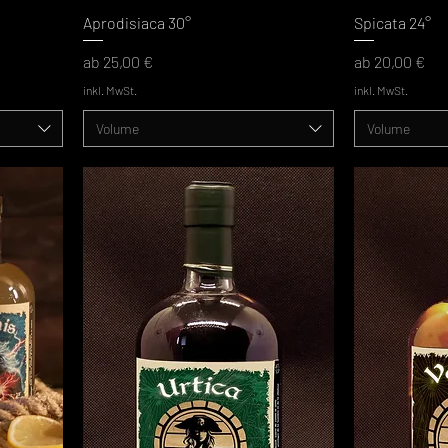
Aprodisiaca 30°
Spicata 24°
Sale-Preis
Sale-Preis
ab
25,00 €
ab
20,00 €
inkl. MwSt.
inkl. MwSt.
Volume
Volume