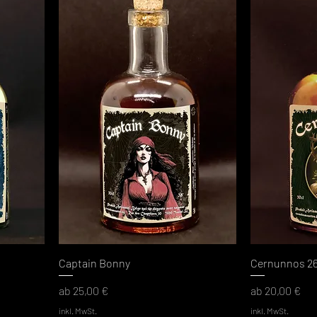
Captain Bonny
Cernunnos 2
Sale-Preis
Sale-Preis
ab
25,00 €
ab
20,00 €
inkl. MwSt.
inkl. MwSt.