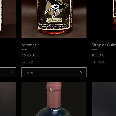
Artemesia
Sirop de Guim
Sale-Preis
Preis
ab
25,00 €
10,00 €
inkl. MwSt.
inkl. MwSt.
Taille