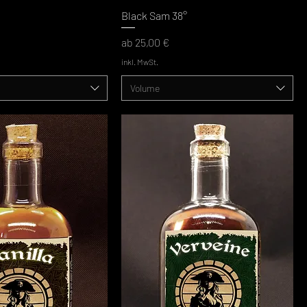
Black Sam 38°
Sale-Preis
ab
25,00 €
inkl. MwSt.
Volume