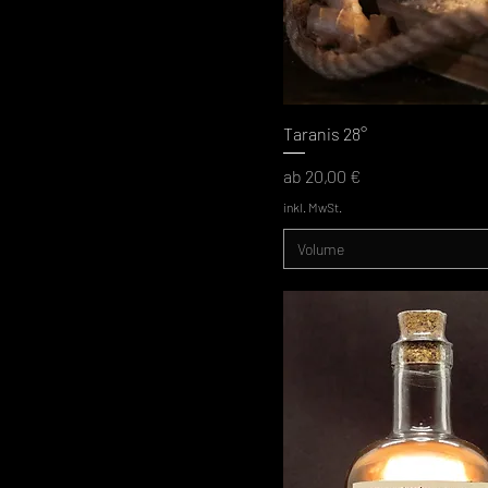
Taranis 28°
Sale-Preis
ab
20,00 €
inkl. MwSt.
Volume