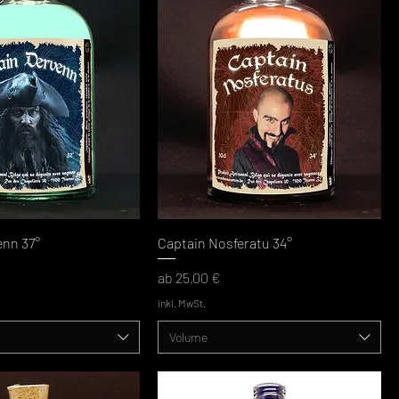
enn 37°
Captain Nosferatu 34°
Sale-Preis
ab
25,00 €
inkl. MwSt.
Volume