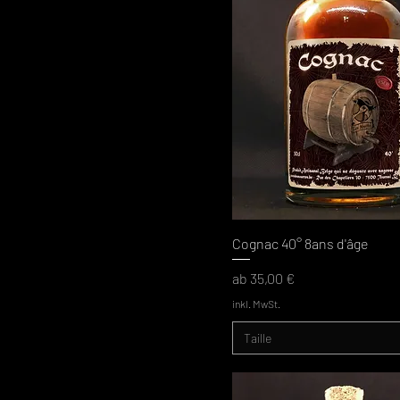
Cognac 40° 8ans d'âge
Sale-Preis
ab
35,00 €
inkl. MwSt.
Taille