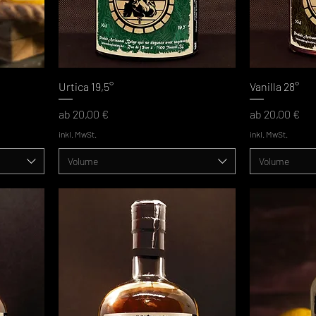
Urtica 19,5°
Vanilla 28°
Sale-Preis
Sale-Preis
ab
20,00 €
ab
20,00 €
inkl. MwSt.
inkl. MwSt.
Volume
Volume