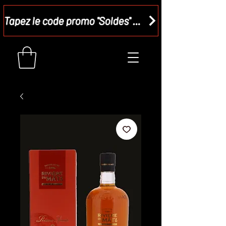
Tapez le code promo "Soldes" dans votre panier et recevez - 15 %