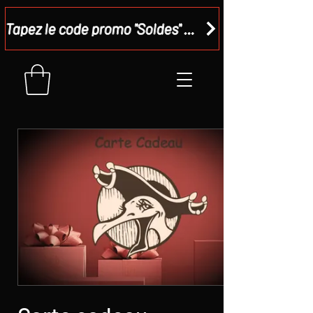
Tapez le code promo "Soldes" dans votre panier et recevez - 15 %