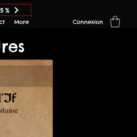
15 %
ct
More
Connexion
ires