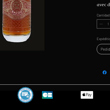
avec d
beurre
Cantidad
d’érab
Expéditi
Pedid