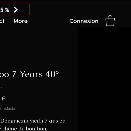
15 %
ct
More
Connexion
oo 7 Years 40°
L
Precio
 €
 incluido
ominicain vieilli 7 ans en
e chêne de bourbon,