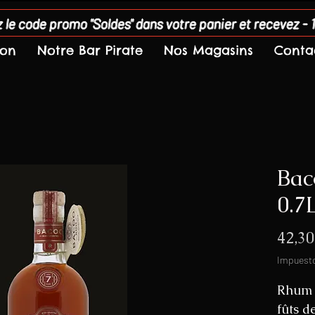
 le code promo "Soldes" dans votre panier et recevez - 
son
Notre Bar Pirate
Nos Magasins
Conta
Bac
0.7
42,30
Impuesto
Rhum D
fûts d