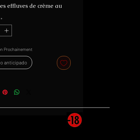
es effluves de crème au
, de banane et de sirop
*
le
on Prochainement
o anticipado