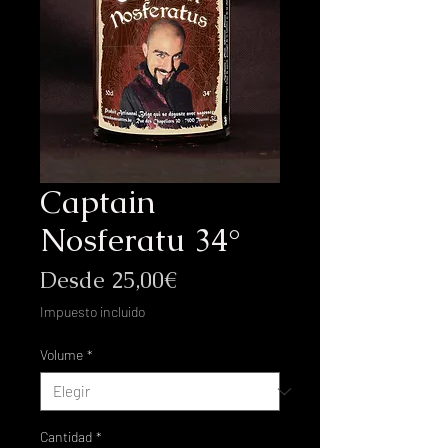
Captain
Nosferatu 34°
Precio
Desde
25,00€
de
Impuesto incluido
oferta
Volume
*
Cantidad
*