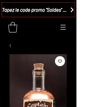
Tapez le code promo "Soldes" dans votre panier et recevez - 15 %