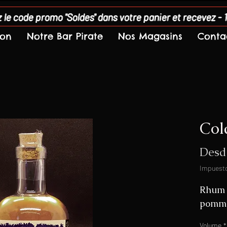
 le code promo "Soldes" dans votre panier et recevez - 
son
Notre Bar Pirate
Nos Magasins
Conta
Col
Des
Impuesto
Rhum b
pomme
Volume
*