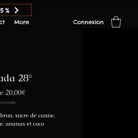
15 %
ct
More
Connexion
ada 28°
Precio
de
20,00€
de
 incluido
oferta
run, sucre de canne,
, ananas et coco