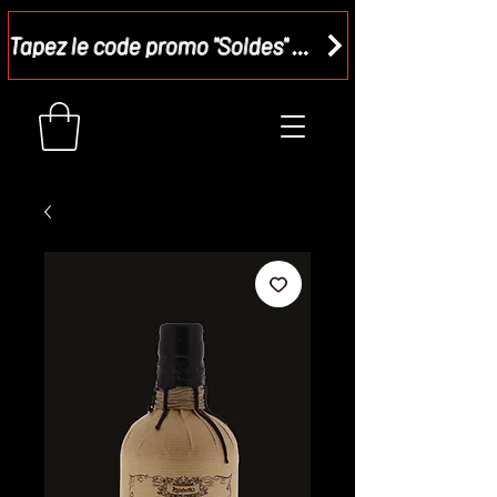
Tapez le code promo "Soldes" dans votre panier et recevez - 15 %