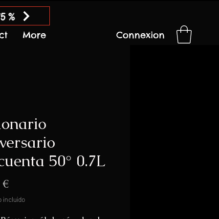
15 %
ct
More
Connexion
lonario
versario
cuenta 50° 0.7L
Precio
 €
 incluido