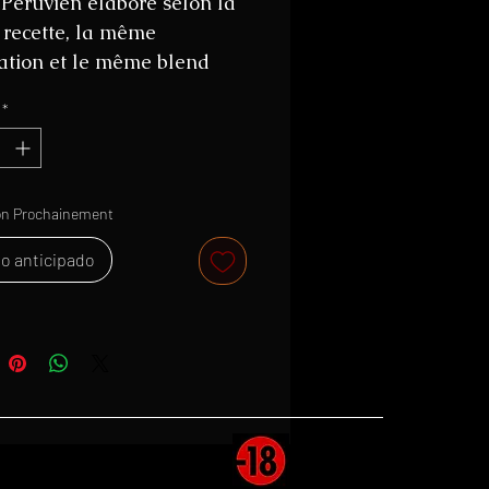
éruvien élaboré selon la
recette, la même
ation et le même blend
 10 anniversario classique.
*
 en revanche embouteillé à
ré plus élevé (50° contre
on Prochainement
o anticipado