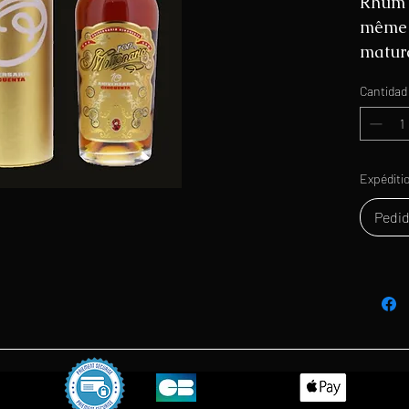
Rhum P
même 
matur
que le
Cantidad
Il est
un deg
40°).
Expéditi
Pedid