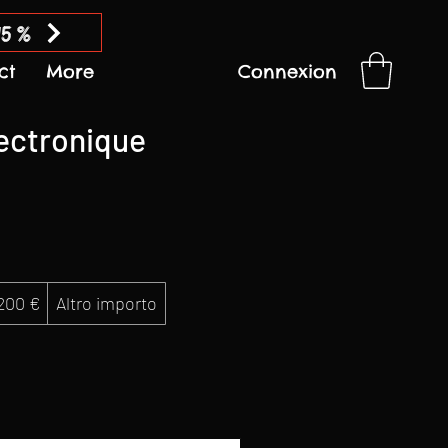
15 %
ct
More
Connexion
ectronique
200 €
Altro importo