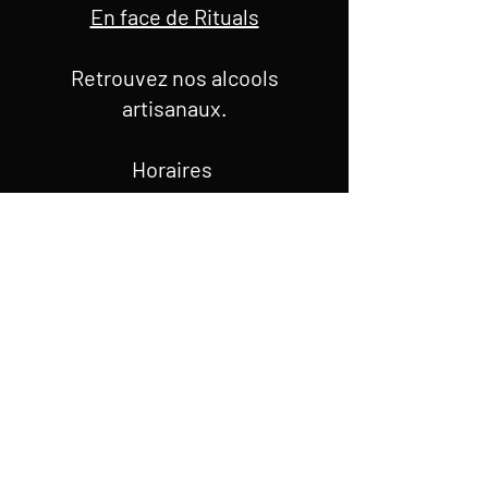
En face de Rituals
Retrouvez nos alcools
artisanaux.
Horaires
lundi au jeudi : 9h30h-19h
vendredi et samedi : 9h30-
19h30