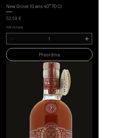
New Grove 10 ans 40° 70 Cl
Prezzo
52,59 €
IVA inclusa
Preordina