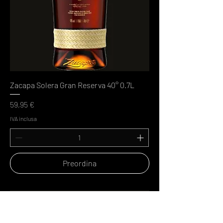
Zacapa Solera Gran Reserva 40° 0.7L
Prezzo
59,95 €
IVA inclusa
Preordina