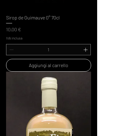
Sirop de Guimauve 0° 70cl
Prezzo
10,00 €
IVA inclusa
Aggiungi al carrello