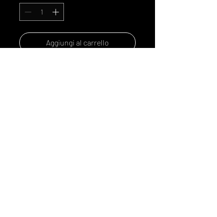
Aggiungi al carrello
Acquista ora
Rhum martiniquais,
eucaliptus, menthe.
© 2024 by cuveedesmouettes