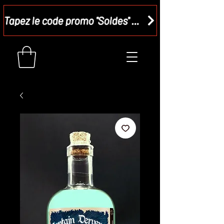
Tapez le code promo "Soldes" dans votre panier et recevez - 15 %