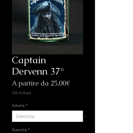
Captain
Dervenn 37°
Prezzo
A partire da
25,00€
scontato
IVA inclusa
Volume
*
Quantità
*