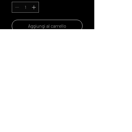
Aggiungi al carrello
Acquista ora
Rhum martiniquais, hibiscus
et piment.
© 2024 by cuveedesmouettes