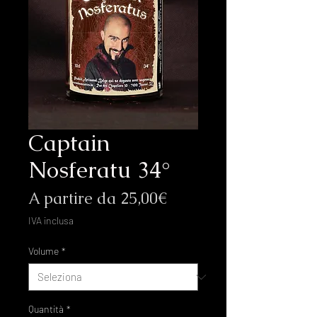
Captain
Nosferatu 34°
Prezzo
A partire da
25,00€
scontato
IVA inclusa
Volume
*
Quantità
*