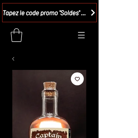
Tapez le code promo "Soldes" dans votre panier et recevez - 15 %