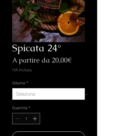
Spicata 24°
Prezzo
A partire da
20,00€
scontato
IVA inclusa
Volume
*
Quantità
*