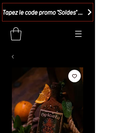
Tapez le code promo "Soldes" dans votre panier et recevez - 15 %