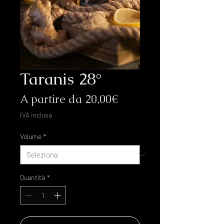
Taranis 28°
Prezzo
A partire da
20,00€
scontato
IVA inclusa
Volume
*
Quantità
*