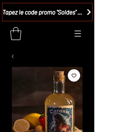
Tapez le code promo "Soldes" dans votre panier et recevez - 15 %