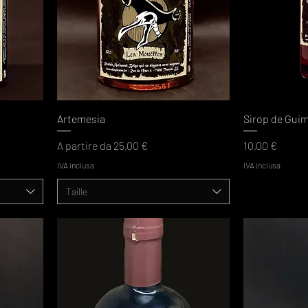
Artemesia
Sirop de Guim
Prezzo scontato
Prezzo
A partire da
25,00 €
10,00 €
IVA inclusa
IVA inclusa
Taille