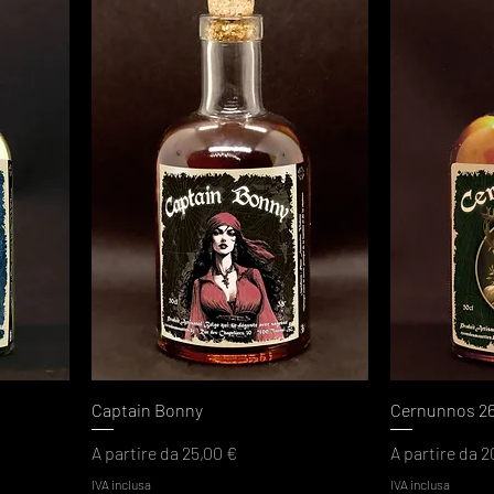
Captain Bonny
Cernunnos 2
Prezzo scontato
Prezzo scont
A partire da
25,00 €
A partire da
2
IVA inclusa
IVA inclusa