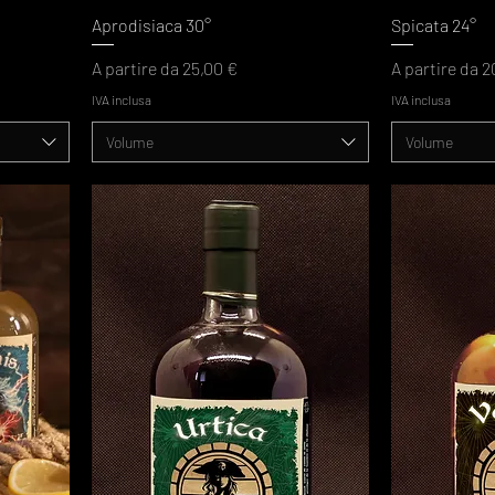
Aprodisiaca 30°
Spicata 24°
Prezzo scontato
Prezzo scont
A partire da
25,00 €
A partire da
2
IVA inclusa
IVA inclusa
Volume
Volume