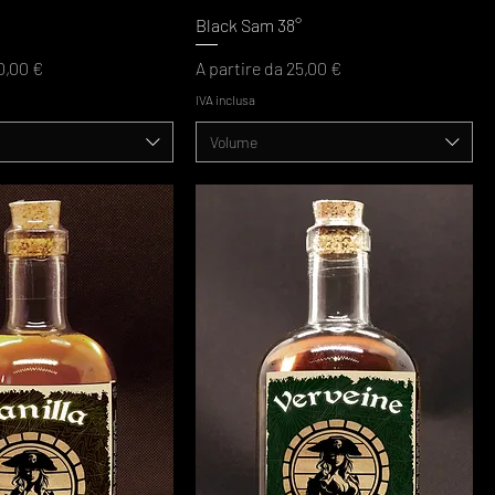
Black Sam 38°
ato
Prezzo scontato
0,00 €
A partire da
25,00 €
IVA inclusa
Volume