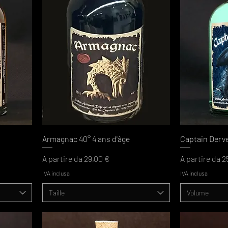
Armagnac 40° 4 ans d'âge
Captain Derv
Prezzo scontato
Prezzo scont
A partire da
29,00 €
A partire da
2
IVA inclusa
IVA inclusa
Taille
Volume