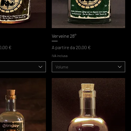
Verveine 28°
ato
Prezzo scontato
0,00 €
A partire da
20,00 €
IVA inclusa
Volume