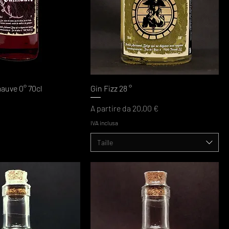
auve 0° 70cl
Gin Fizz 28 °
Prezzo scontato
A partire da
20,00 €
IVA inclusa
Taille