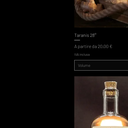
Taranis 28°
Prezzo scontato
A partire da
20,00 €
IVA inclusa
Volume