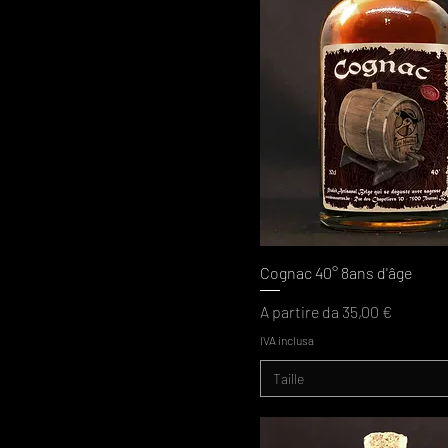
Cognac 40° 8ans d'âge
Prezzo scontato
A partire da
35,00 €
IVA inclusa
Taille