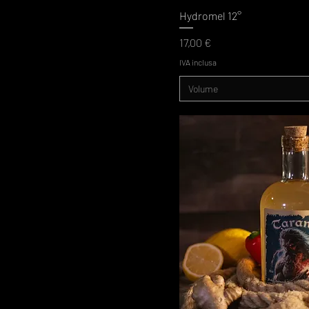
Hydromel 12°
Prezzo
17,00 €
IVA inclusa
Volume