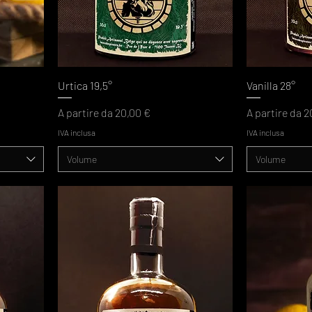
Urtica 19,5°
Vanilla 28°
Prezzo scontato
Prezzo scont
A partire da
20,00 €
A partire da
2
IVA inclusa
IVA inclusa
Volume
Volume